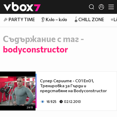
Member of
👾
🎉 PARTY TIME
👂 Клю – клю
🪀CHILL ZONE
⭐Li
Съдържание с таг -
bodyconstructor
Супер Сериите - С01 Еп01,
Тренировка за Гърди и
представяне на Bodyconstructor
16 925
02.12.2013
29:15