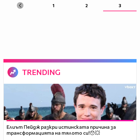
1
2
3
TRENDING
Елиът Пейдж разкри истинската причина за
трансформацията на тялото си!😯💥