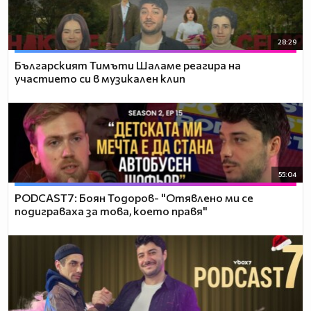
28:29
Българският Тимъти Шаламе реагира на
участието си в музикален клип
55:04
PODCAST7: ‪Боян Тодоров- "Отявлено ми се
подиграваха за това, което правя"