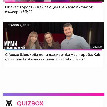
Ованес Торосян- Как се оцелява като актьор в
България?🎭💥
01:05:34
С Мими Шишкова попитахме г-жа Несторова: Как
да не сме broke на годините на бабите ни?
QUIZBOX