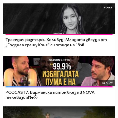
Трагедия разтърси Холивуд: Младата звезда от
„Годзила срещу Конг“ си отиде на 18🕊️
01:01:07
PODCAST7: Бирмански питон влезе в NOVA
телевизия!🐍😮