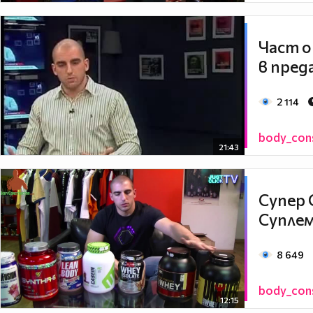
Част о
в пред
2 114
body_con
21:43
Супер 
Супле
8 649
body_con
12:15