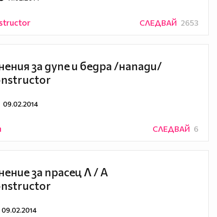
structor
СЛЕДВАЙ
2653
ения за дупе и бедра /напади/
nstructor
09.02.2014
n
СЛЕДВАЙ
6
ение за прасец Л / А
nstructor
09.02.2014