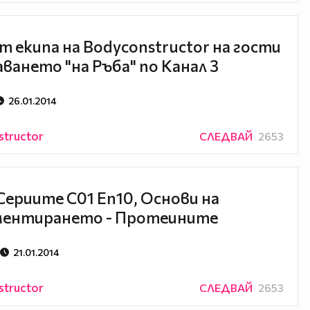
т екипа на Bodyconstructor на гости
аването "на Ръба" по Канал 3
26.01.2014
structor
СЛЕДВАЙ
2653
Сериите С01 Еп10, Основи на
ментирането - Протеините
21.01.2014
structor
СЛЕДВАЙ
2653