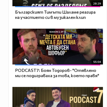
28:29
Българският Тимъти Шаламе реагира
на участието си в музикален клип
55:04
PODCAST7: ‪Боян Тодоров- "Отявлено
ми се подиграваха за това, което правя"