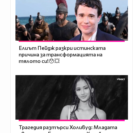
Елиът Пейдж разкри истинската
причина за трансформацията на
тялото си!😯💥
Трагедия разтърси Холивуд: Младата