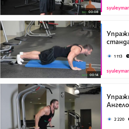
syuleyma
00:08
Упражн
станда
1 113
syuleyma
00:14
Упражн
Ангело
2 220