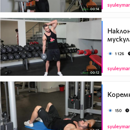
syuleyma
00:14
Наклон
мускул
1 126
syuleyma
00:12
Коремн
150
syuleyma