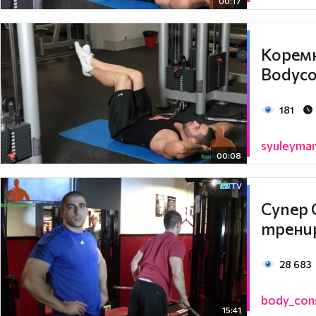
00:17
Коремн
Bodyco
181
syuleyma
00:08
Супер 
тренир
28 683
body_con
15:41