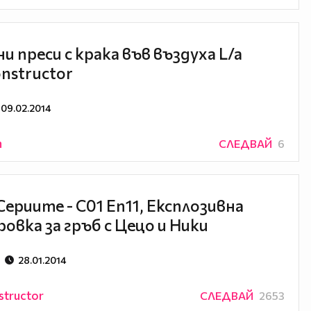
и преси с крака във въздуха L/a
nstructor
09.02.2014
n
СЛЕДВАЙ
6
Сериите - С01 Еп11, Експлозивна
овка за гръб с Цецо и Ники
28.01.2014
structor
СЛЕДВАЙ
2653