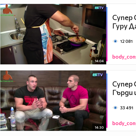
Супер 
Гуру Д
12 081
body_con
14:04
Супер 
Гърди 
33 491
body_con
14:30