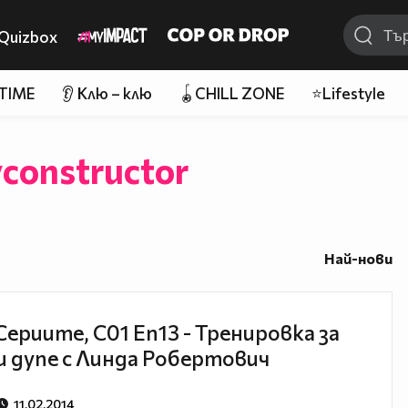
Quizbox
 TIME
👂 Клю – клю
🪀CHILL ZONE
⭐Lifestyle
constructor
Най-нови
Сериите, С01 Еп13 - Тренировка за
и дупе с Линда Робертович
11.02.2014