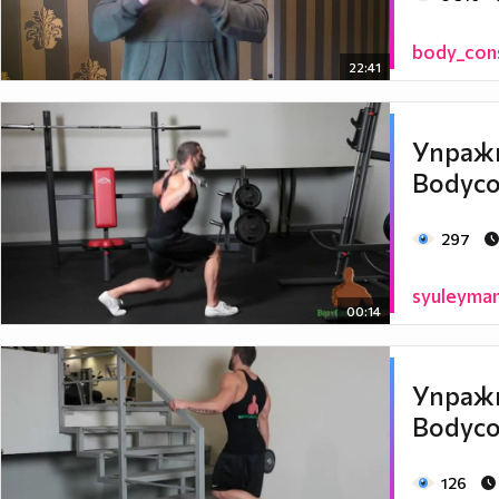
body_con
22:41
Упражн
Bodyco
297
syuleyma
00:14
Упражн
Bodyco
126