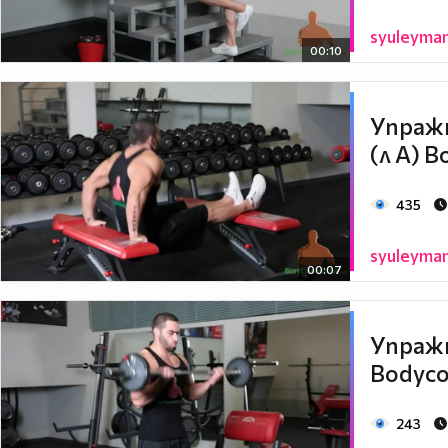
syuleyma
00:10
Упражн
(л A) 
435
syuleyma
00:07
Упражне
Bodyco
243