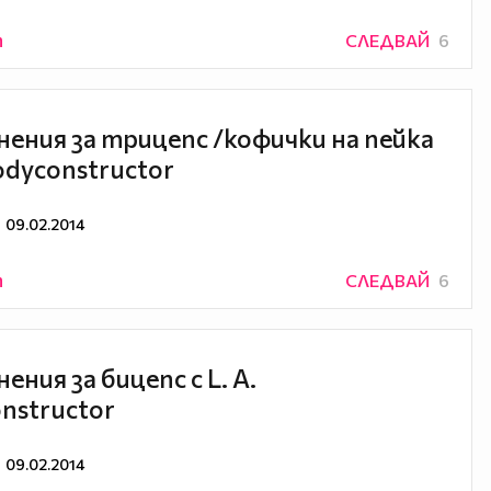
n
СЛЕДВАЙ
6
ения за трицепс /кофички на пейка
Bodyconstructor
09.02.2014
n
СЛЕДВАЙ
6
ния за бицепс с L. A.
nstructor
09.02.2014