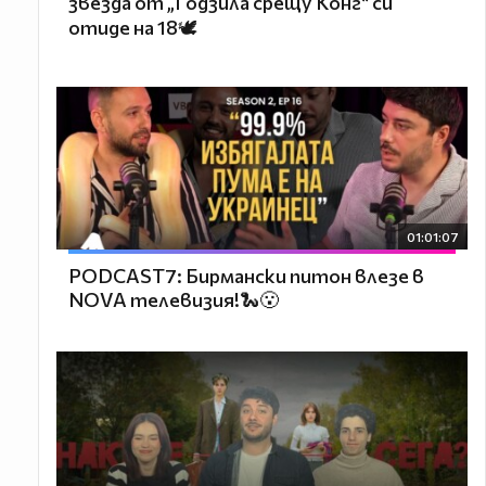
звезда от „Годзила срещу Конг“ си
отиде на 18🕊️
01:01:07
PODCAST7: Бирмански питон влезе в
NOVA телевизия!🐍😮