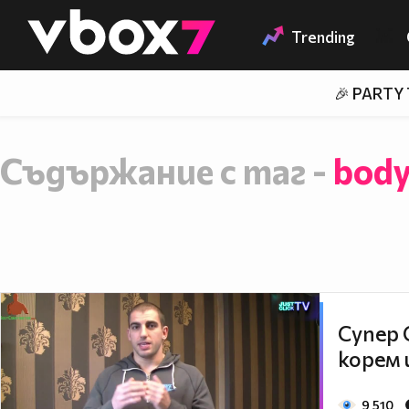
Member of
👾
Trending
🎉 PARTY
Съдържание с таг -
body
Супер 
корем 
9 510