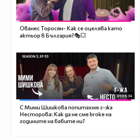
Ованес Торосян- Как се оцелява като
актьор в България?🎭💥
01:05:34
С Мими Шишкова попитахме г-жа
Несторова: Как да не сме broke на
годините на бабите ни?