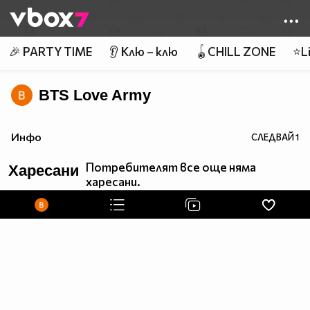
Member of
👾
🎉 PARTY TIME
👂 Клю – клю
🪀CHILL ZONE
⭐Li
BTS Love Army
Инфо
СЛЕДВАЙ
1
Потребителят все още няма
Харесани
харесани.