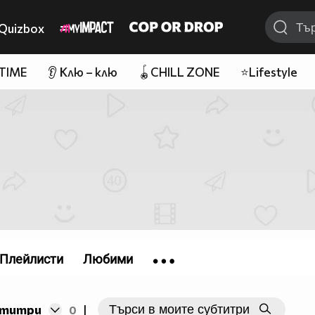
Quizbox
 TIME
👂 Клю – клю
🪀CHILL ZONE
⭐Lifestyle
Плейлисти
Любими
бтитри
0
|