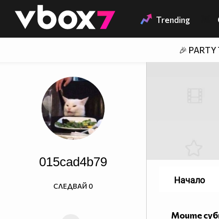
Member of
👾
Trending
🎉 PARTY
015cad4b79
Начало
СЛЕДВАЙ
0
Моите су