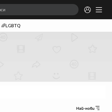
🌈LGBTQ
Най-нови