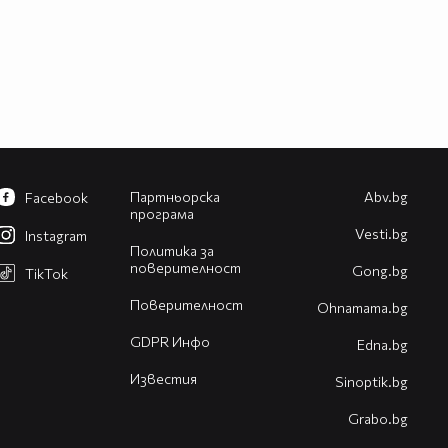
Партньорска
Abv.bg
Facebook
програма
Vesti.bg
Instagram
Политика за
поверителност
Gong.bg
TikTok
Поверителност
Оhnamama.bg
GDPR Инфо
Edna.bg
Известия
Sinoptik.bg
Grabo.bg