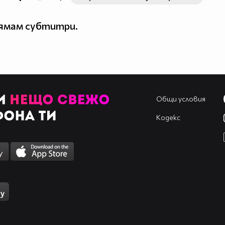
нямам субтитри.
Общи условия
Кодекс