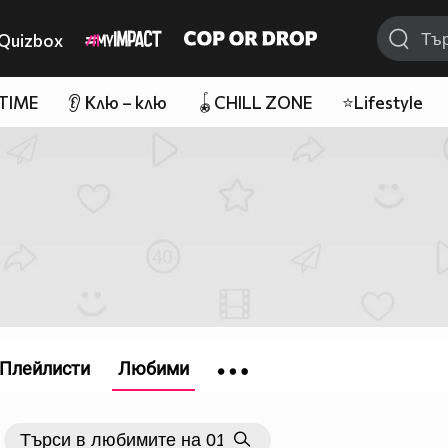
Quizbox
 TIME
👂 Клю – клю
🪀CHILL ZONE
⭐Lifestyle
Плейлисти
Любими