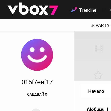
Member of
👾
Trending
🎉 PARTY
015f7eef17
Начало
СЛЕДВАЙ
0
Любими
|