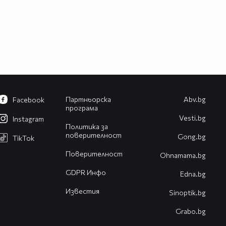
Партньорска
Abv.bg
Facebook
програма
Vesti.bg
Instagram
Политика за
поверителност
Gong.bg
TikTok
Поверителност
Оhnamama.bg
GDPR Инфо
Edna.bg
Известия
Sinoptik.bg
Grabo.bg