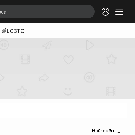
🌈LGBTQ
Най-нови