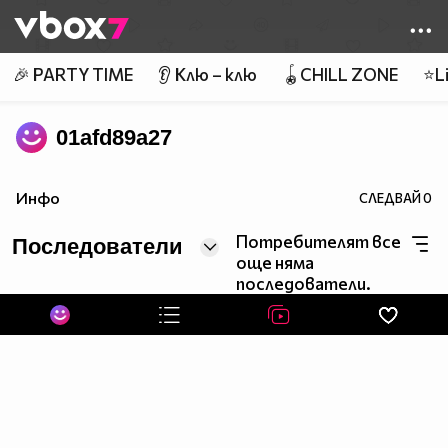
Member of
👾
🎉 PARTY TIME
👂 Клю – клю
🪀CHILL ZONE
⭐Li
01afd89a27
Инфо
СЛЕДВАЙ
0
Потребителят все
Последователи
още няма
последователи.