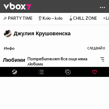
Member of
👾
🎉 PARTY TIME
👂 Клю – клю
🪀CHILL ZONE
⭐Li
Джулия Крушовенска
Инфо
СЛЕДВАЙ
0
Потребителят все още няма
Любими
любими