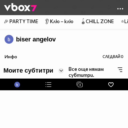
Member of
👾
🎉 PARTY TIME
👂 Клю – клю
🪀CHILL ZONE
⭐Li
biser angelov
Инфо
СЛЕДВАЙ
0
Все още нямам
Моите субтитри
субтитри.