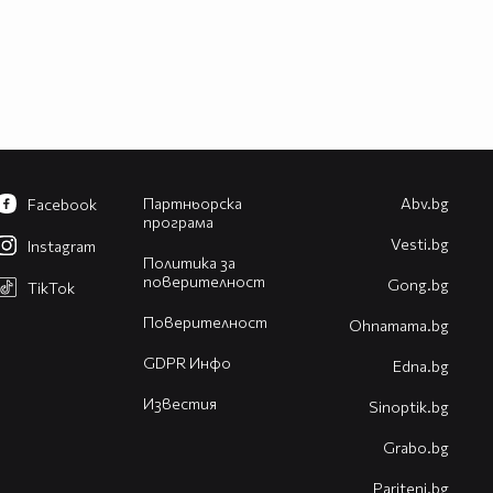
Партньорска
Abv.bg
Facebook
програма
Vesti.bg
Instagram
Политика за
поверителност
Gong.bg
TikTok
Поверителност
Оhnamama.bg
GDPR Инфо
Edna.bg
Известия
Sinoptik.bg
Grabo.bg
Pariteni.bg