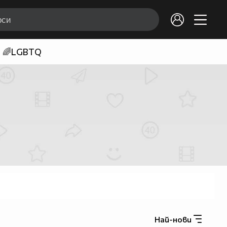
🌈LGBTQ
Най-нови