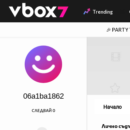
Member of
👾
Trending
🎉 PARTY
06a1ba1862
Начало
СЛЕДВАЙ
0
Лично съд