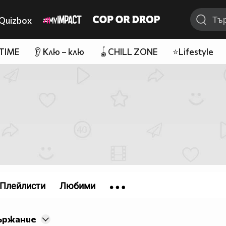
Quizbox
 TIME
👂 Клю – клю
🪀CHILL ZONE
⭐Lifestyle
Плейлисти
Любими
ържание