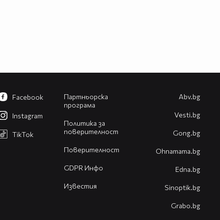
Партньорска
Abv.bg
Facebook
програма
Vesti.bg
Instagram
Политика за
поверителност
Gong.bg
TikTok
Поверителност
Оhnamama.bg
GDPR Инфо
Edna.bg
Известия
Sinoptik.bg
Grabo.bg