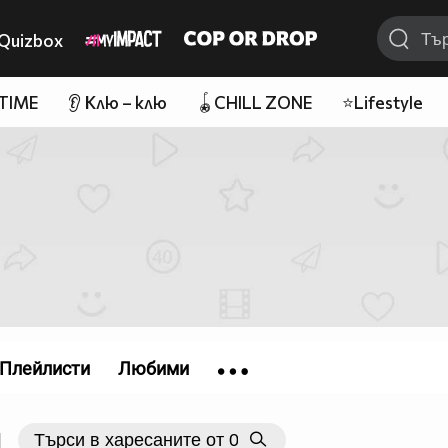
Quizbox
 TIME
👂 Клю – клю
🪀CHILL ZONE
⭐Lifestyle
Плейлисти
Любими
|