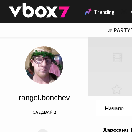
Member of
👾
Trending
🎉 PARTY
rangel.bonchev
Начало
СЛЕДВАЙ
2
Харесани