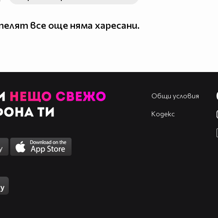
елят все още няма харесани.
Общи условия
Кодекс