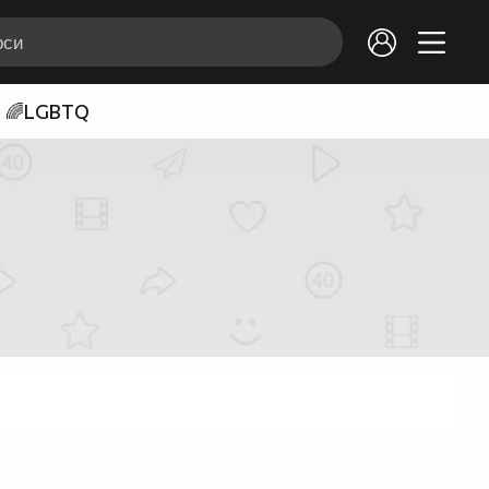
🌈LGBTQ