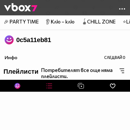
Member of
👾
🎉 PARTY TIME
👂 Клю – клю
🪀CHILL ZONE
⭐Li
0c5a11eb81
Инфо
СЛЕДВАЙ
0
Потребителят все още няма
Плейлисти
плейлисти.