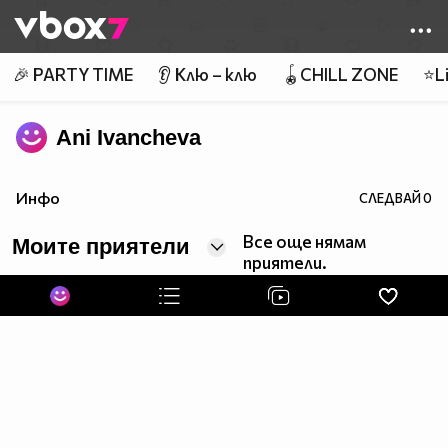
Member of
👾
🎉 PARTY TIME
👂 Клю – клю
🪀CHILL ZONE
⭐Li
Ani Ivancheva
Инфо
СЛЕДВАЙ
0
Все още нямам
Моите приятели
приятели.