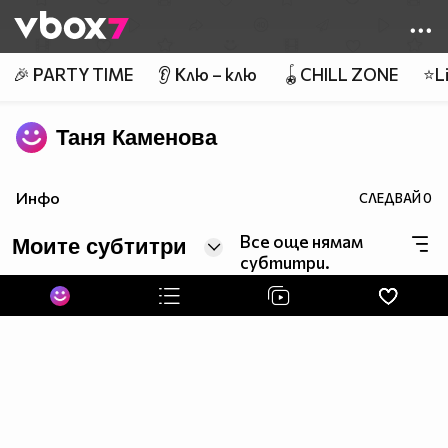
Member of
👾
🎉 PARTY TIME
👂 Клю – клю
🪀CHILL ZONE
⭐Li
Таня Каменова
Инфо
СЛЕДВАЙ
0
Все още нямам
Моите субтитри
субтитри.