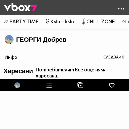
Member of
👾
🎉 PARTY TIME
👂 Клю – клю
🪀CHILL ZONE
⭐Li
ГЕОРГИ Добрев
Инфо
СЛЕДВАЙ
0
Потребителят все още няма
Харесани
харесани.