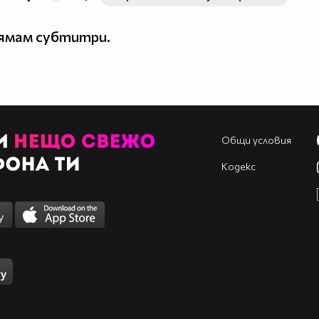
нямам субтитри.
Общи условия
Кодекс