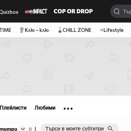
Quizbox
 TIME
👂 Клю – клю
🪀CHILL ZONE
⭐Lifestyle
Плейлисти
Любими
бтитри
0
|