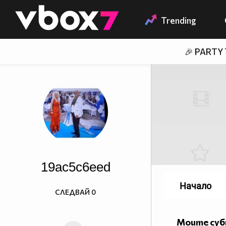
Member of
👾
Trending
🎉 PARTY
19ac5c6eed
Начало
СЛЕДВАЙ
0
Моите су