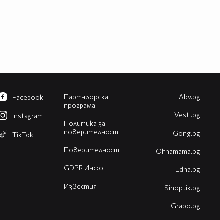
Партньорска
Abv.bg
Facebook
програма
Vesti.bg
Instagram
Политика за
поверителност
Gong.bg
TikTok
Поверителност
Оhnamama.bg
GDPR Инфо
Edna.bg
Известия
Sinoptik.bg
Grabo.bg