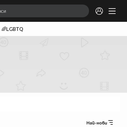
🌈LGBTQ
Най-нови