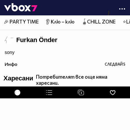
Member of
👾
🎉 PARTY TIME
👂 Клю – клю
🪀CHILL ZONE
⭐Li
Furkan Önder
sony
Инфо
СЛЕДВАЙ
5
Потребителят все още няма
Харесани
харесани.