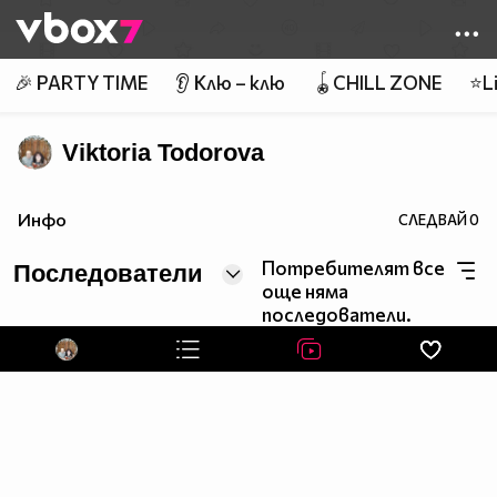
Member of
👾
🎉 PARTY TIME
👂 Клю – клю
🪀CHILL ZONE
⭐Li
Viktoria Todorova
Инфо
СЛЕДВАЙ
0
Потребителят все
Последователи
още няма
последователи.