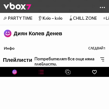
Member of
👾
🎉 PARTY TIME
👂 Клю – клю
🪀CHILL ZONE
⭐Li
Диян Колев Денев
Инфо
СЛЕДВАЙ
1
Потребителят все още няма
Плейлисти
плейлисти.