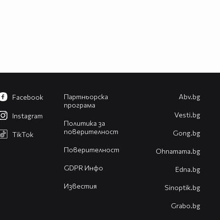
Партньорска
Abv.bg
Facebook
програма
Vesti.bg
Instagram
Политика за
поверителност
Gong.bg
TikTok
Поверителност
Оhnamama.bg
GDPR Инфо
Edna.bg
Известия
Sinoptik.bg
Grabo.bg