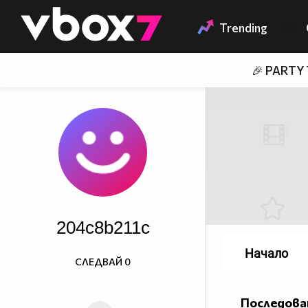
Member of
👾
Trending
🎉 PARTY
204c8b211c
Начало
СЛЕДВАЙ
0
Последова