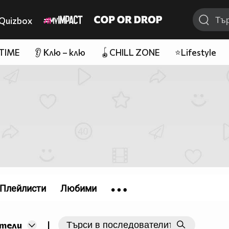
Quizbox
 TIME
👂 Клю – клю
🪀CHILL ZONE
⭐Lifestyle
Плейлисти
Любими
|
тели