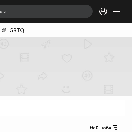
🌈LGBTQ
Най-нови