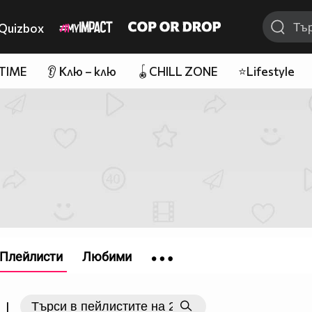
Quizbox
 TIME
👂 Клю – клю
🪀CHILL ZONE
⭐Lifestyle
Плейлисти
Любими
|