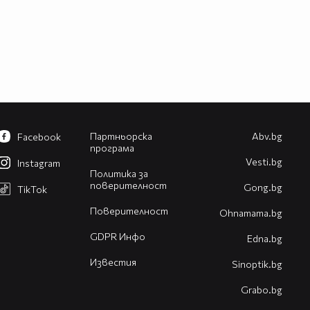
Партньорска
Abv.bg
Facebook
програма
Vesti.bg
Instagram
Политика за
поверителност
Gong.bg
TikTok
Поверителност
Оhnamama.bg
GDPR Инфо
Edna.bg
Известия
Sinoptik.bg
Grabo.bg