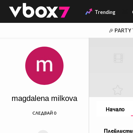
Member of
👾
Trending
🎉 PARTY
magdalena milkova
Начало
СЛЕДВАЙ
0
Плейлисти