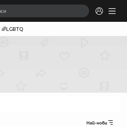
🌈LGBTQ
Най-нови