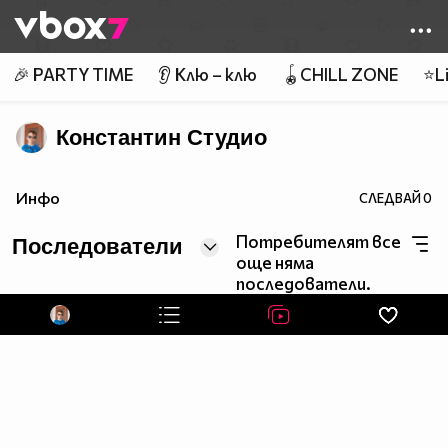
Member of
👾
🎉 PARTY TIME
👂 Клю – клю
🪀CHILL ZONE
⭐Li
Константин Студио
Инфо
СЛЕДВАЙ
0
Потребителят все
Последователи
още няма
последователи.