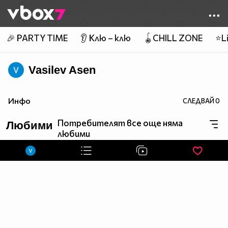
Member of
👾
🎉 PARTY TIME
👂 Клю – клю
🪀CHILL ZONE
⭐Li
Vasilev Asen
Инфо
СЛЕДВАЙ
0
Потребителят все още няма
Любими
любими