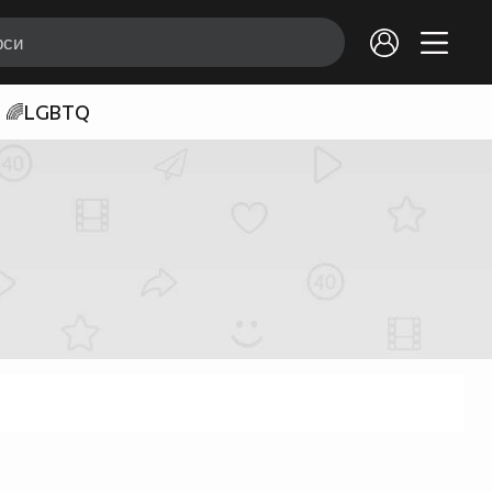
🌈LGBTQ