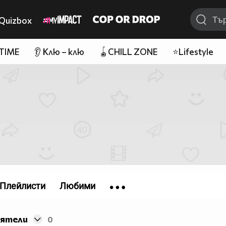
Quizbox
 TIME
👂 Клю – клю
🪀CHILL ZONE
⭐Lifestyle
Плейлисти
Любими
иятели
0