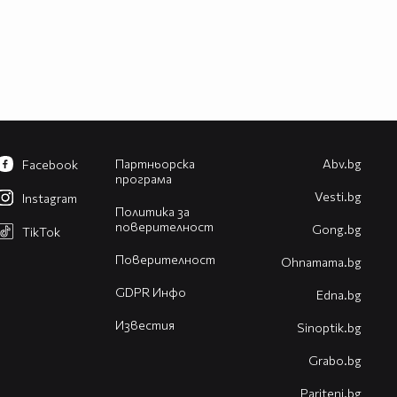
Партньорска
Abv.bg
Facebook
програма
Vesti.bg
Instagram
Политика за
поверителност
Gong.bg
TikTok
Поверителност
Оhnamama.bg
GDPR Инфо
Edna.bg
Известия
Sinoptik.bg
Grabo.bg
Pariteni.bg