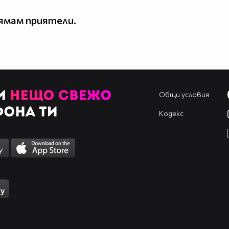
ямам приятели.
Общи условия
Кодекс