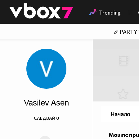
Member of
👾
Trending
🎉 PARTY
Vasilev Asen
Начало
СЛЕДВАЙ
0
Моите пр