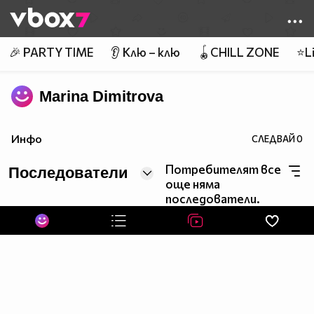
Member of
👾
🎉 PARTY TIME
👂 Клю – клю
🪀CHILL ZONE
⭐Li
Marina Dimitrova
Инфо
СЛЕДВАЙ
0
Потребителят все
Последователи
още няма
последователи.