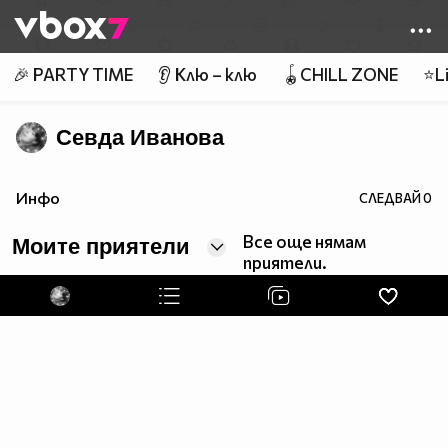
Member of
👾
🎉 PARTY TIME
👂 Клю – клю
🪀CHILL ZONE
⭐Li
Севда Иванова
Инфо
СЛЕДВАЙ
0
Все още нямам
Моите приятели
приятели.