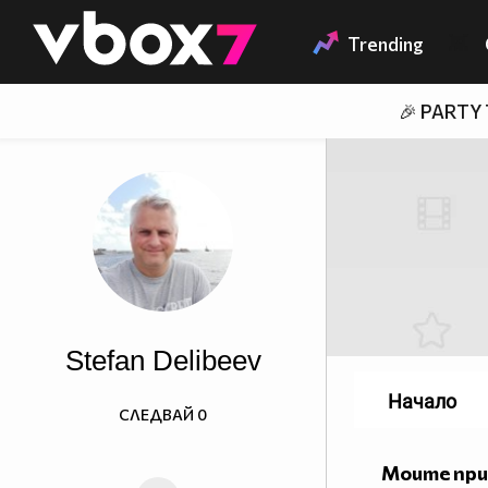
Member of
👾
Trending
🎉 PARTY
Stefan Delibeev
Начало
СЛЕДВАЙ
0
Моите пр