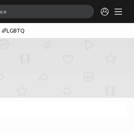
🌈LGBTQ