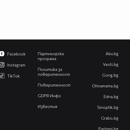
Партньорска
Abv.bg
Facebook
програма
Vesti.bg
Instagram
Политика за
поверителност
Gong.bg
TikTok
Поверителност
Оhnamama.bg
GDPR Инфо
Edna.bg
Известия
Sinoptik.bg
Grabo.bg
Pariteni.bg