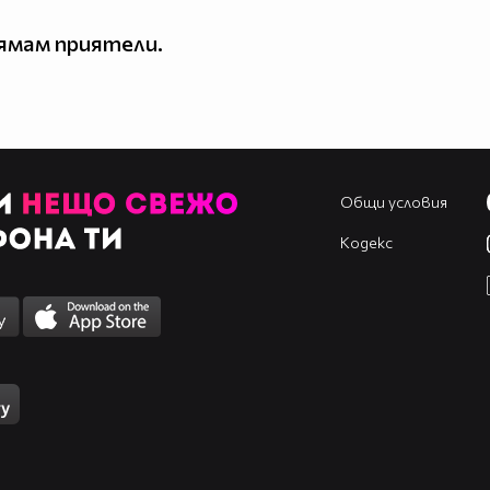
ямам приятели.
Общи условия
Кодекс