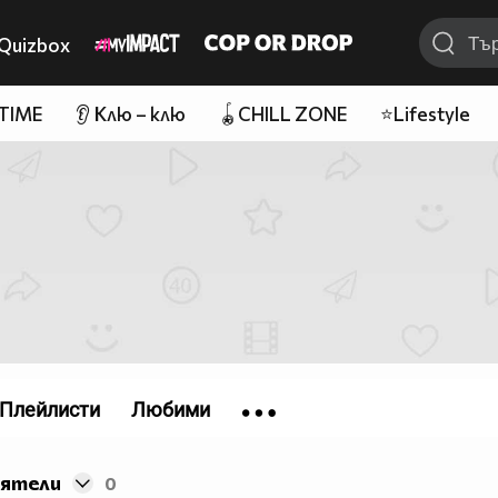
Quizbox
 TIME
👂 Клю – клю
🪀CHILL ZONE
⭐Lifestyle
Плейлисти
Любими
иятели
0