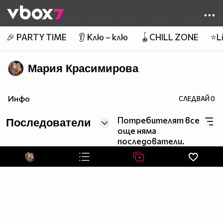
Member of
👾
🎉 PARTY TIME
👂 Клю – клю
🪀CHILL ZONE
⭐Li
Мария Красимирова
Инфо
СЛЕДВАЙ
0
Потребителят все
Последователи
още няма
последователи.