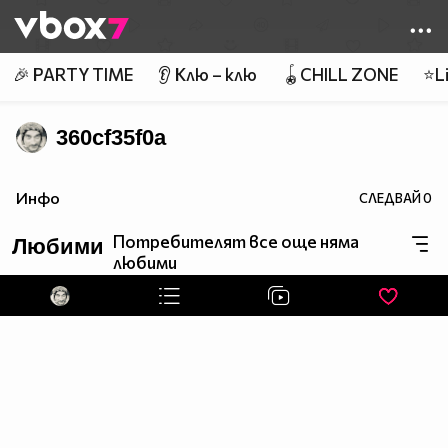
Member of
👾
🎉 PARTY TIME
👂 Клю – клю
🪀CHILL ZONE
⭐Li
360cf35f0a
Инфо
СЛЕДВАЙ
0
Потребителят все още няма
Любими
любими