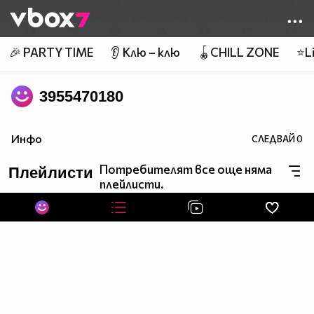
Member of
👾
🎉 PARTY TIME
👂 Клю – клю
🪀CHILL ZONE
⭐Li
3955470180
Инфо
СЛЕДВАЙ
0
Потребителят все още няма
Плейлисти
плейлисти.