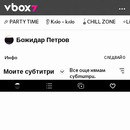
Member of
👾
🎉 PARTY TIME
👂 Клю – клю
🪀CHILL ZONE
⭐Li
Божидар Петров
Инфо
СЛЕДВАЙ
0
Все още нямам
Моите субтитри
субтитри.