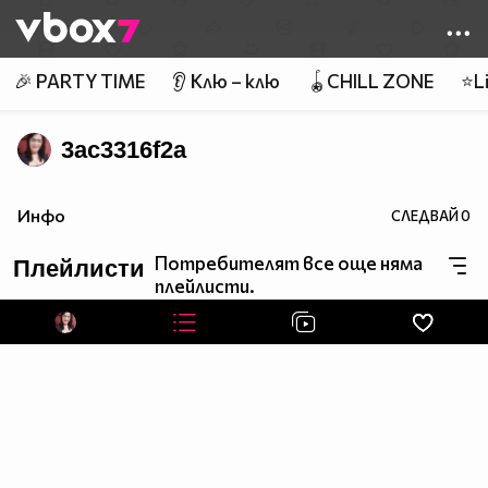
Member of
👾
🎉 PARTY TIME
👂 Клю – клю
🪀CHILL ZONE
⭐Li
3ac3316f2a
Инфо
СЛЕДВАЙ
0
Потребителят все още няма
Плейлисти
плейлисти.