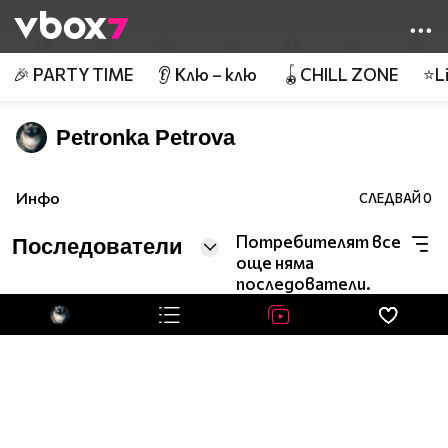
Member of
👾
🎉 PARTY TIME
👂 Клю – клю
🪀CHILL ZONE
⭐Li
Petronka Petrova
Инфо
СЛЕДВАЙ
0
Потребителят все
Последователи
още няма
последователи.