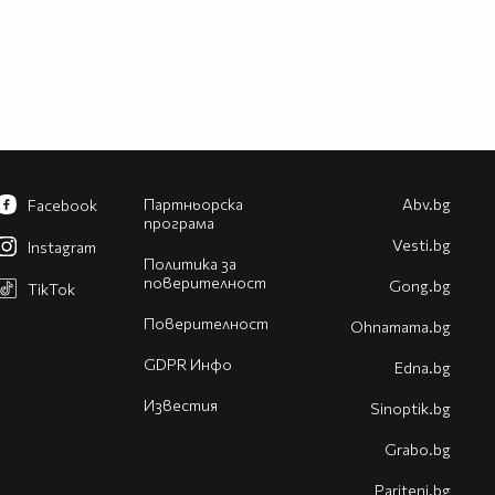
Партньорска
Abv.bg
Facebook
програма
Vesti.bg
Instagram
Политика за
поверителност
Gong.bg
TikTok
Поверителност
Оhnamama.bg
GDPR Инфо
Edna.bg
Известия
Sinoptik.bg
Grabo.bg
Pariteni.bg