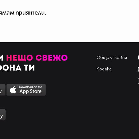
ямам приятели.
Общи условия
Кодекс