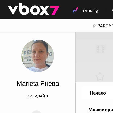
Member of
👾
Trending
🎉 PARTY
Marieta Яневa
Начало
СЛЕДВАЙ
0
Моите пр