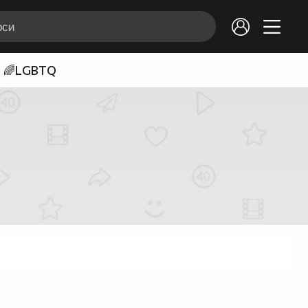
🌈LGBTQ