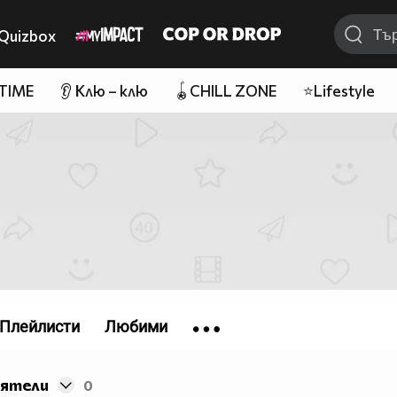
Quizbox
 TIME
👂 Клю – клю
🪀CHILL ZONE
⭐Lifestyle
Плейлисти
Любими
иятели
0