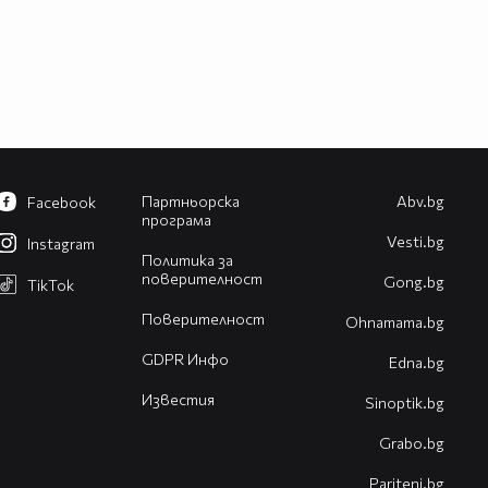
Партньорска
Abv.bg
Facebook
програма
Vesti.bg
Instagram
Политика за
поверителност
Gong.bg
TikTok
Поверителност
Оhnamama.bg
GDPR Инфо
Edna.bg
Известия
Sinoptik.bg
Grabo.bg
Pariteni.bg