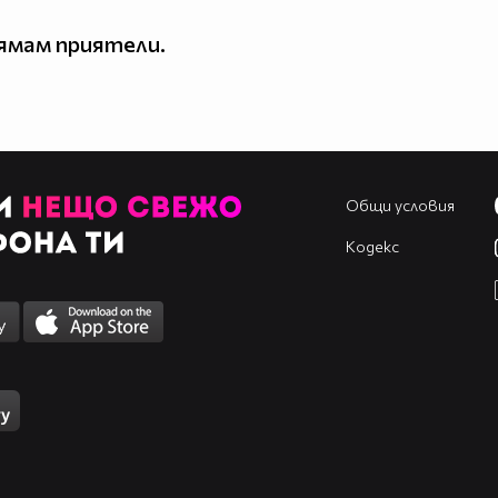
ямам приятели.
Общи условия
Кодекс