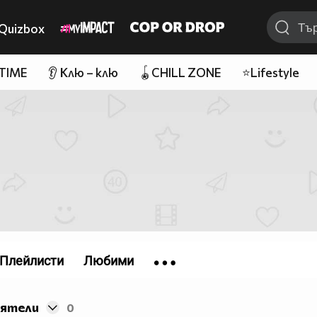
Quizbox
 TIME
👂 Клю – клю
🪀CHILL ZONE
⭐Lifestyle
Плейлисти
Любими
иятели
0