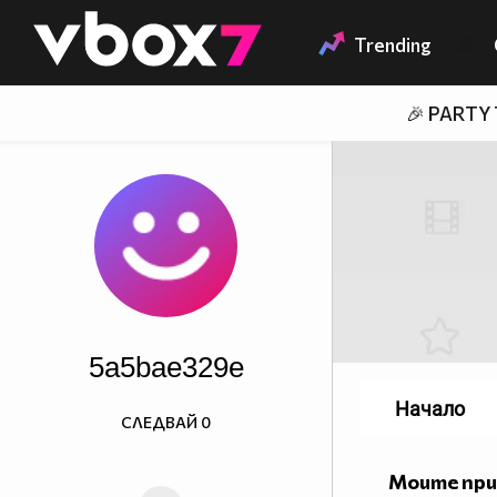
Member of
👾
Trending
🎉 PARTY
5a5bae329e
Начало
СЛЕДВАЙ
0
Моите пр