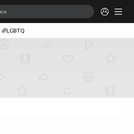
🌈LGBTQ