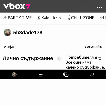
Member of
👾
🎉 PARTY TIME
👂 Клю – клю
🪀CHILL ZONE
⭐Li
5b3dade178
Инфо
СЛЕДВАЙ
0
Потребителят
Лично съдържание
все още няма
качено съдържание.