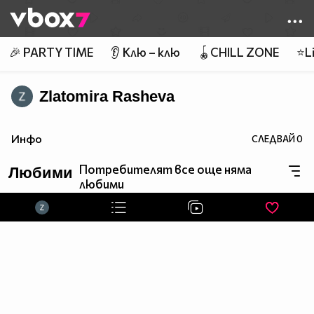
Member of
👾
🎉 PARTY TIME
👂 Клю – клю
🪀CHILL ZONE
⭐Li
Zlatomira Rasheva
Инфо
СЛЕДВАЙ
0
Потребителят все още няма
Любими
любими