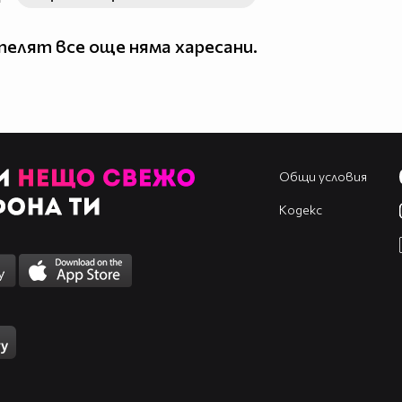
елят все още няма харесани.
Общи условия
Кодекс