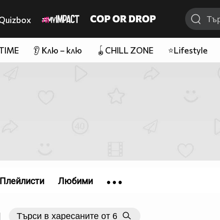
Quizbox
 TIME
👂 Клю – клю
🪀CHILL ZONE
⭐Lifestyle
Плейлисти
Любими
|