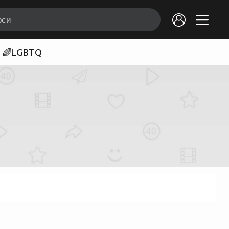
🌈LGBTQ