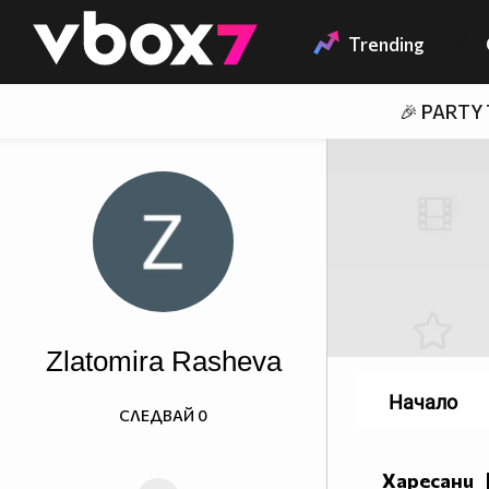
Member of
👾
Trending
🎉 PARTY
Zlatomira Rasheva
Начало
СЛЕДВАЙ
0
Харесани