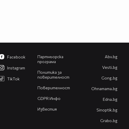
Партньорска
Abv.bg
Facebook
програма
Vesti.bg
Instagram
Политика за
поверителност
Gong.bg
TikTok
Поверителност
Оhnamama.bg
GDPR Инфо
Edna.bg
Известия
Sinoptik.bg
Grabo.bg