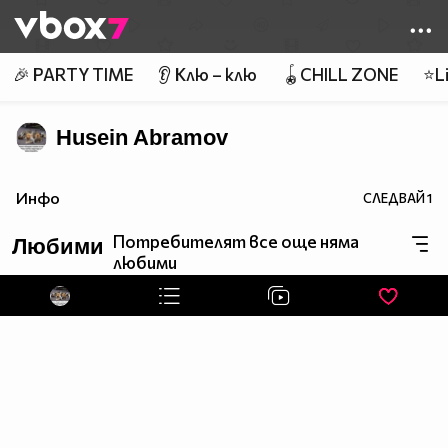
Member of
👾
🎉 PARTY TIME
👂 Клю – клю
🪀CHILL ZONE
⭐Li
Husein Abramov
Инфо
СЛЕДВАЙ
1
Потребителят все още няма
Любими
любими