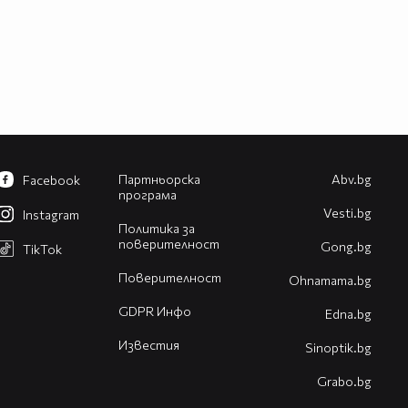
Партньорска
Abv.bg
Facebook
програма
Vesti.bg
Instagram
Политика за
поверителност
Gong.bg
TikTok
Поверителност
Оhnamama.bg
GDPR Инфо
Edna.bg
Известия
Sinoptik.bg
Grabo.bg