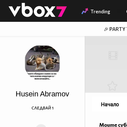
Member of
👾
Trending
🎉 PARTY
Husein Abramov
Начало
СЛЕДВАЙ
1
Моите су