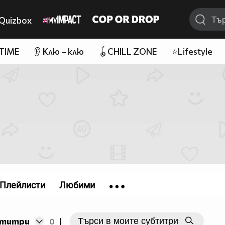
Quizbox
 TIME
👂 Клю – клю
🪀CHILL ZONE
⭐Lifestyle
Плейлисти
Любими
бтитри
0
|