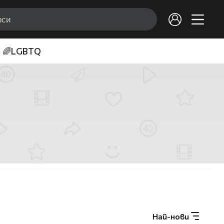
🌈LGBTQ
Най-нови