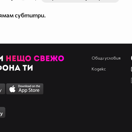
нямам субтитри.
Общи условия
Кодекс