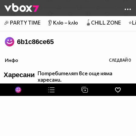
Member of
👾
🎉 PARTY TIME
👂 Клю – клю
🪀CHILL ZONE
⭐Li
6b1c86ce65
Инфо
СЛЕДВАЙ
0
Потребителят все още няма
Харесани
харесани.