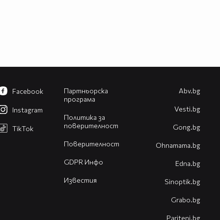
Партньорска
Abv.bg
Facebook
програма
Vesti.bg
Instagram
Политика за
поверителност
Gong.bg
TikTok
Поверителност
Оhnamama.bg
GDPR Инфо
Edna.bg
Известия
Sinoptik.bg
Grabo.bg
Pariteni.bg