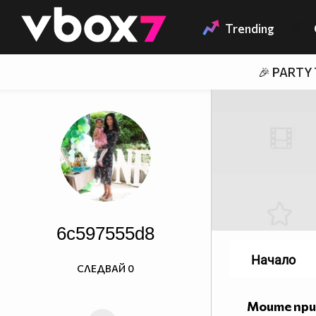
Member of
👾
Trending
🎉 PARTY
6c597555d8
Начало
СЛЕДВАЙ
0
Моите пр