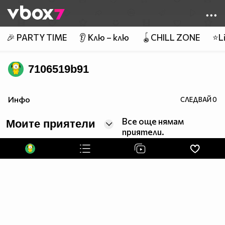
Member of
👾
🎉 PARTY TIME
👂 Клю – клю
🪀CHILL ZONE
⭐Li
7106519b91
Инфо
СЛЕДВАЙ
0
Все още нямам
Моите приятели
приятели.