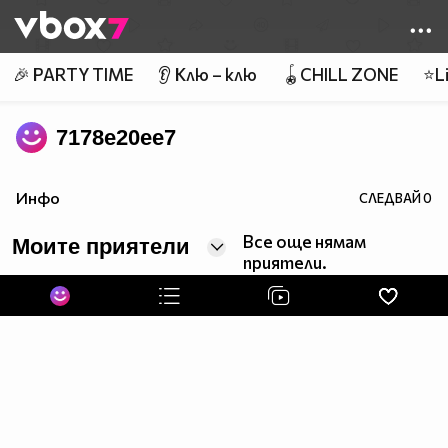
Member of
👾
🎉 PARTY TIME
👂 Клю – клю
🪀CHILL ZONE
⭐Li
7178e20ee7
Инфо
СЛЕДВАЙ
0
Все още нямам
Моите приятели
приятели.