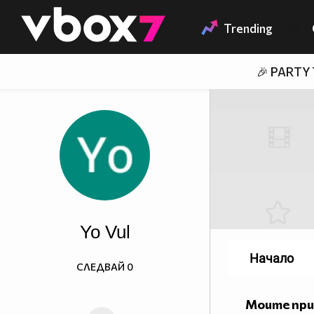
Member of
👾
Trending
🎉 PARTY
Yo Vul
Начало
СЛЕДВАЙ
0
Моите пр