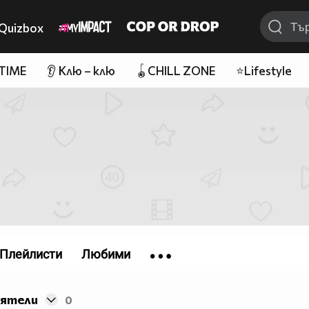
Quizbox
 TIME
👂 Клю – клю
🪀CHILL ZONE
⭐Lifestyle
Плейлисти
Любими
иятели
0