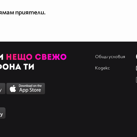
ямам приятели.
Общи условия
Кодекс