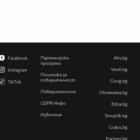
Партньорска
Abv.bg
Facebook
програма
Vesti.bg
Instagram
Политика за
поверителност
Gong.bg
TikTok
Поверителност
Оhnamama.bg
GDPR Инфо
Edna.bg
Известия
Sinoptik.bg
Grabo.bg
Pariteni.bg