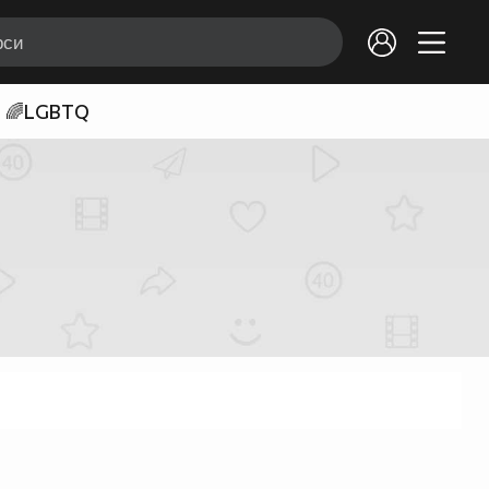
🌈LGBTQ