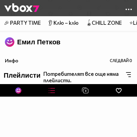
Member of
👾
🎉 PARTY TIME
👂 Клю – клю
🪀CHILL ZONE
⭐Li
Емил Петков
Инфо
СЛЕДВАЙ
0
Потребителят все още няма
Плейлисти
плейлисти.