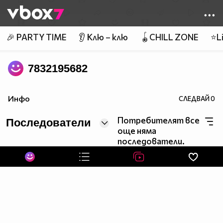
Member of
👾
🎉 PARTY TIME
👂 Клю – клю
🪀CHILL ZONE
⭐Li
7832195682
Инфо
СЛЕДВАЙ
0
Потребителят все
Последователи
още няма
последователи.