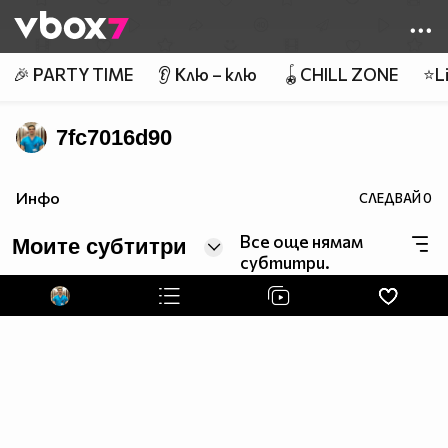
Member of
👾
🎉 PARTY TIME
👂 Клю – клю
🪀CHILL ZONE
⭐Li
7fc7016d90
Инфо
СЛЕДВАЙ
0
Все още нямам
Моите субтитри
субтитри.