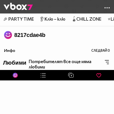
Member of
👾
🎉 PARTY TIME
👂 Клю – клю
🪀CHILL ZONE
⭐Li
8217cdae4b
Инфо
СЛЕДВАЙ
0
Потребителят все още няма
Любими
любими