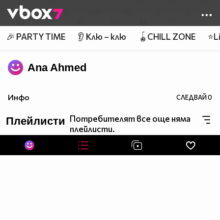
Member of
👾
🎉 PARTY TIME
👂 Клю – клю
🪀CHILL ZONE
⭐Li
Ana Ahmed
Инфо
СЛЕДВАЙ
0
Потребителят все още няма
Плейлисти
плейлисти.