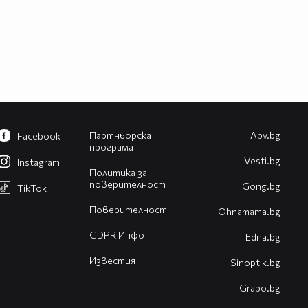
Партньорска
Abv.bg
Facebook
програма
Vesti.bg
Instagram
Политика за
поверителност
Gong.bg
TikTok
Поверителност
Оhnamama.bg
GDPR Инфо
Edna.bg
Известия
Sinoptik.bg
Grabo.bg