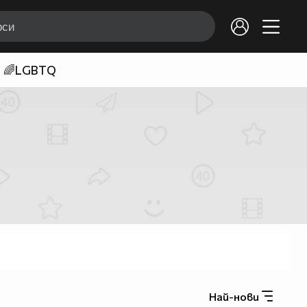
🌈LGBTQ
Най-нови