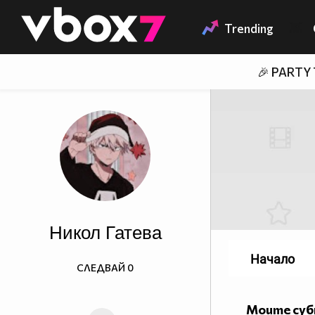
Member of
👾
Trending
🎉 PARTY
Никол Гатева
Начало
СЛЕДВАЙ
0
Моите су