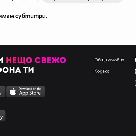
нямам субтитри.
Общи условия
Кодекс