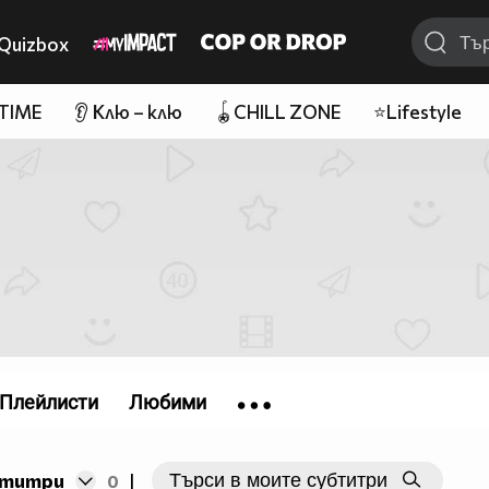
Quizbox
 TIME
👂 Клю – клю
🪀CHILL ZONE
⭐Lifestyle
Плейлисти
Любими
бтитри
0
|